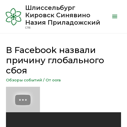
Шлиссельбург
Кировск Синявино
Назия Приладожский
СПб
В Facebook назвали
причину глобального
сбоя
Обзоры событий
/ От
oora