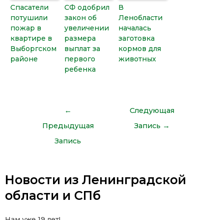
Спасатели
СФ одобрил
В
потушили
закон об
Ленобласти
пожар в
увеличении
началась
квартире в
размера
заготовка
Выборгском
выплат за
кормов для
районе
первого
животных
ребенка
←
Следующая
Предыдущая
Запись
→
Запись
Новости из Ленинградской
области и СПб
Нам уже 19 лет!