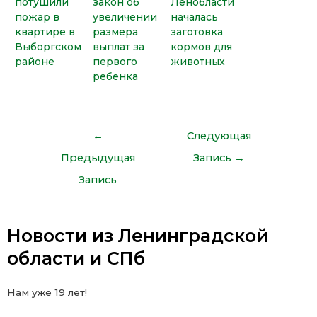
потушили
закон об
Ленобласти
пожар в
увеличении
началась
квартире в
размера
заготовка
Выборгском
выплат за
кормов для
районе
первого
животных
ребенка
←
Следующая
Предыдущая
Запись
→
Запись
Новости из Ленинградской
области и СПб
Нам уже 19 лет!