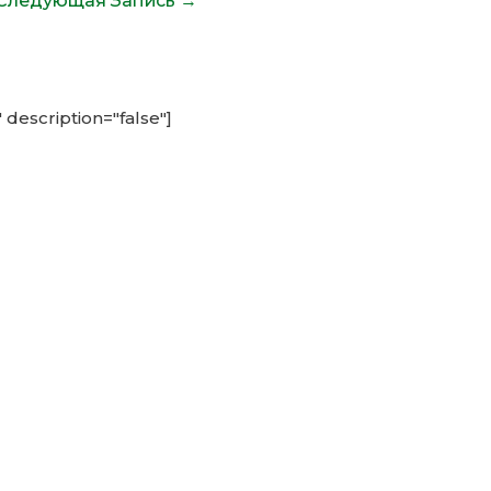
Следующая Запись
→
" description="false"]