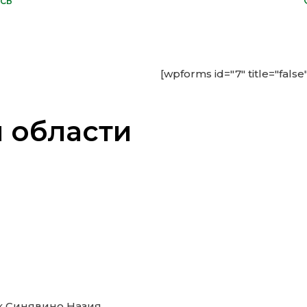
сь
[wpforms id="7" title="false
 области
к Синявино Назия