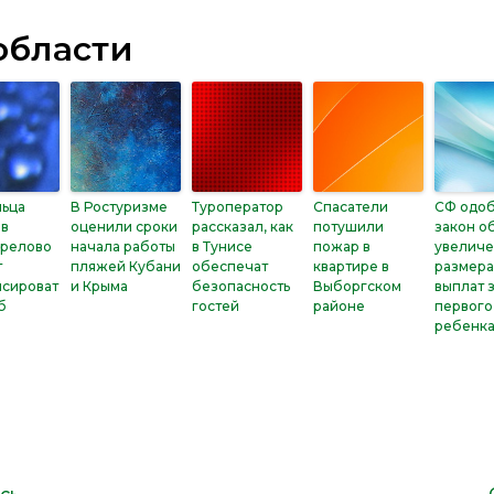
области
льца
В Ростуризме
Туроператор
Спасатели
СФ одо
 в
оценили сроки
рассказал, как
потушили
закон о
орелово
начала работы
в Тунисе
пожар в
увелич
т
пляжей Кубани
обеспечат
квартире в
размер
сироват
и Крыма
безопасность
Выборгском
выплат 
б
гостей
районе
первого
ребенк