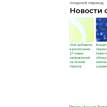
поздний период.
Новости 
Utair добавила
Владе
в расписание
свалки
27 новых
Новог
направлений
обяжу
на летний
компен
период
ь ущер