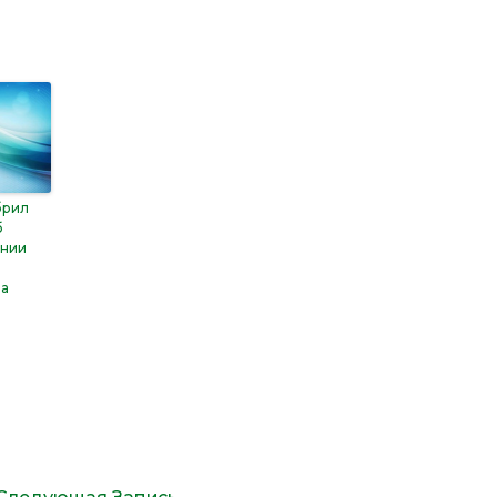
брил
б
ении
а
за
а