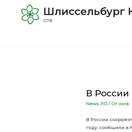
Шлиссельбург 
СПб
В России
News ЛО
/ От
oora
В России скоррек
году, сообщили в 